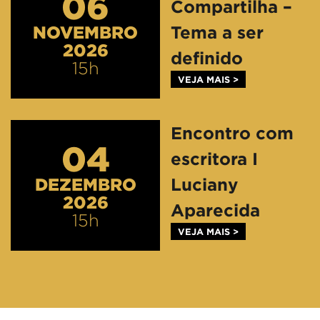
06
Compartilha –
NOVEMBRO
Tema a ser
2026
definido
15h
VEJA MAIS >
Encontro com
04
escritora I
DEZEMBRO
Luciany
2026
Aparecida
15h
VEJA MAIS >