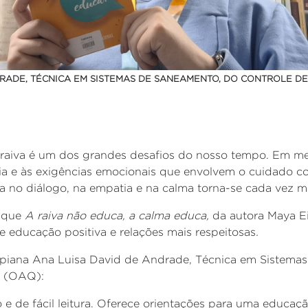
DRADE, TÉCNICA EM SISTEMAS DE SANEAMENTO, DO CONTROLE DE
 raiva é um dos grandes desafios do nosso tempo. Em mei
dia e às exigências emocionais que envolvem o cuidado c
no diálogo, na empatia e na calma torna-se cada vez ma
o que
A raiva não educa, a calma educa
,
da autora Maya
E
re educação positiva e relações mais respeitosas
.
piana
Ana
Luisa
David de Andrade, Técnica em Sistemas
e (OAQ)
:
ivo e de fácil leitura. Oferece orientações para uma educa