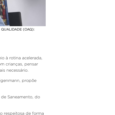
 QUALIDADE (OAQ):
o à rotina acelerada,
om crianças, pensar
is necessário.
igenmann
,
propõe
 de Saneamento, do
ção respeitosa de forma