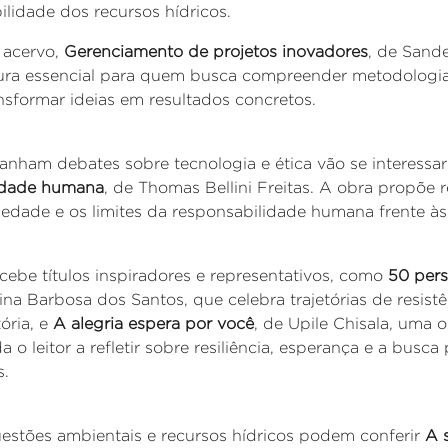
ilidade dos recursos hídricos.
 acervo,
Gerenciamento de projetos inovadores
, de Sand
leitura essencial para quem busca compreender metodolog
nsformar ideias em resultados concretos.
anham debates sobre tecnologia e ética vão se interessa
ilidade humana
, de Thomas Bellini Freitas. A obra propõe 
iedade e os limites da responsabilidade humana frente à
cebe títulos inspiradores e representativos, como
50 pers
rina Barbosa dos Santos, que celebra trajetórias de resist
ória, e
A alegria espera por você
, de Upile Chisala, uma o
 o leitor a refletir sobre resiliência, esperança e a busc
s.
estões ambientais e recursos hídricos podem conferir
A 