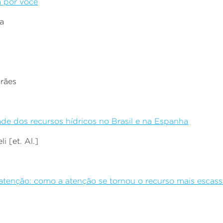
a por você
la
arães
ade dos recursos hídricos no Brasil e na Espanha
li [et. Al.]
 atenção: como a atenção se tornou o recurso mais esca
s