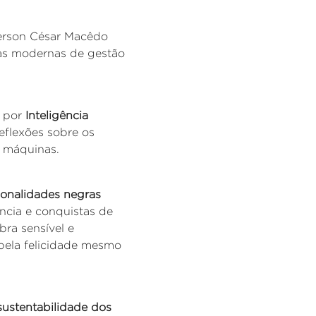
erson César Macêdo
ias modernas de gestão
r por
Inteligência
reflexões sobre os
s máquinas.
onalidades negras
ência e conquistas de
bra sensível e
a pela felicidade mesmo
sustentabilidade dos