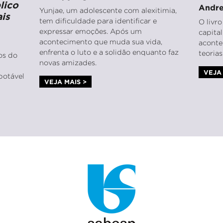
lico
Andre
Yunjae, um adolescente com alexitimia,
is
tem dificuldade para identificar e
O livr
expressar emoções. Após um
capita
acontecimento que muda sua vida,
aconte
enfrenta o luto e a solidão enquanto faz
teoria
ios do
novas amizades.
VEJA 
potável
VEJA MAIS >