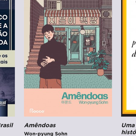
rasil
Amêndoas
Uma 
hist
Won-pyung Sohn