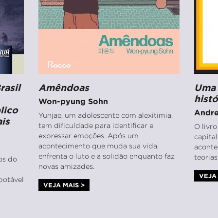
rasil
Amêndoas
Uma 
hist
Won-pyung Sohn
lico
Andre
Yunjae, um adolescente com alexitimia,
is
tem dificuldade para identificar e
O livr
expressar emoções. Após um
capita
acontecimento que muda sua vida,
aconte
enfrenta o luto e a solidão enquanto faz
teoria
ios do
novas amizades.
VEJA 
potável
VEJA MAIS >