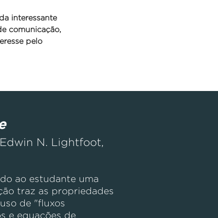
da interessante
 de comunicação,
eresse pelo
e
 Edwin N. Lightfoot,
ndo ao estudante uma
ção traz as propriedades
 uso de "fluxos
os e equações de