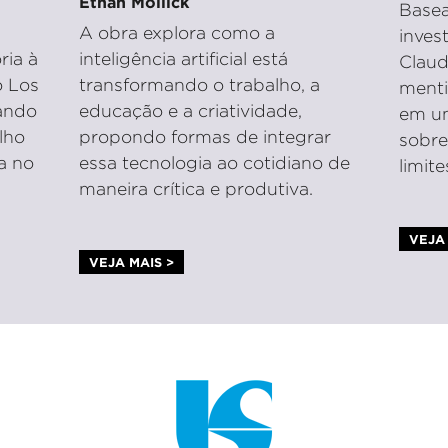
Ethan Mollick
Basea
A obra explora como a
inves
ria à
inteligência artificial está
Claud
o Los
transformando o trabalho, a
menti
ando
educação e a criatividade,
em um
alho
propondo formas de integrar
sobre
a no
essa tecnologia ao cotidiano de
limit
maneira crítica e produtiva.
VEJA 
VEJA MAIS >