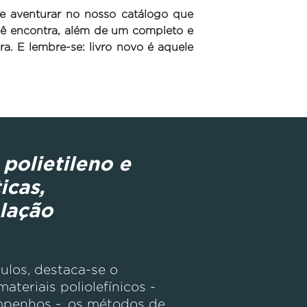
se aventurar no nosso catálogo que
ocê encontra, além de um completo e
ura. E lembre-se: livro novo é aquele
polietileno e
icas,
lação
ulos, destaca-se o
teriais poliolefínicos -
empenhos -, os métodos de