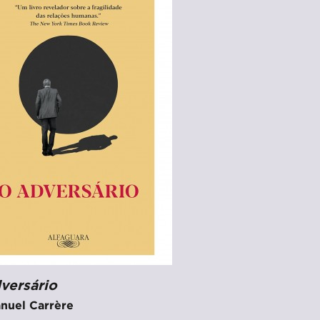
versário
uel Carrère