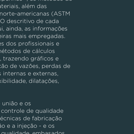
teriais, além das
e norte-americanas (ASTM
O descritivo de cada
i, ainda, as informações
eiras mais empregadas.
s dos profissionais e
métodos de cálculos
, trazendo gráficos e
ção de vazões, perdas de
s internas e externas,
xibilidade, dilatações,
 união e os
 controle de qualidade
écnicas de fabricação
 e a injeção - e os
e qualidade, embasados