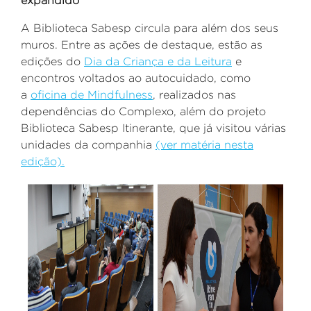
expandido
A Biblioteca Sabesp circula para além dos seus
muros. Entre as ações de destaque, estão as
edições do
Dia da Criança e da Leitura
e
encontros voltados ao autocuidado, como
a
oficina de Mindfulness
, r
ealizados nas
dependências do Complexo,
além do projeto
Biblioteca Sabesp Itinerante, que já visitou várias
unidades da companhia
(ver matéria nesta
edição).