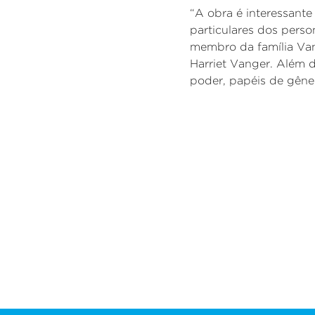
“A obra é interessant
particulares dos pers
membro da família
Va
Harriet
Vanger
. Além 
poder, papéis de gênero