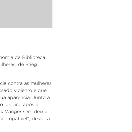
onomia da Biblioteca
lheres, de
Stieg
cia contra as mulheres
ssado violento e que
ua aparência. Junto a
o jurídico após a
ik
Vanger
sem deixar
ncompatível”, destaca