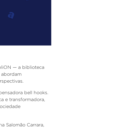
bliON
— a biblioteca
ue abordam
rspectivas.
e pensadora bell
hooks
.
ca e transformadora,
 sociedade
ana Salomão Carrara,