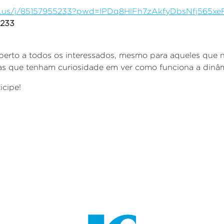
m.us/j/85157955233?pwd=IPDq8HlFh7zAkfyDbsNfj565xe
5233
berto a todos os interessados, mesmo para aqueles que
mas que tenham curiosidade em ver como funciona a dinâ
icipe!