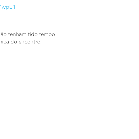
FwpL.1
 não tenham tido tempo
mica do encontro.