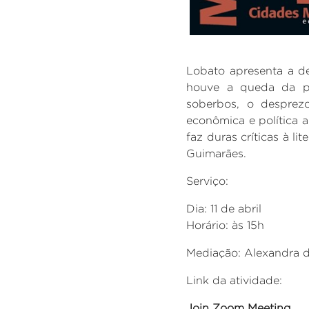
Lobato apresenta a d
houve a queda da pr
soberbos, o desprezo
econômica e política
faz duras críticas à l
Guimarães.
Serviço:
Dia: 11 de abril
Horário: às 15h
Mediação: Alexandra d
Link da atividade:
Join Zoom Meeting