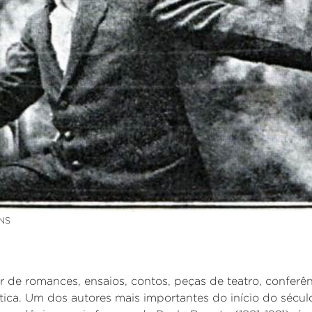
NS
tor de romances, ensaios, contos, peças de teatro, conferê
tica. Um dos autores mais importantes do início do sécu