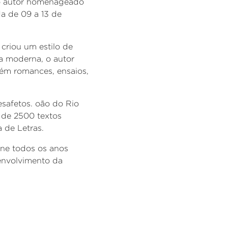
 o autor homenageado
da de 09 a 13 de
 criou um estilo de
a moderna, o autor
bém romances, ensaios,
esafetos.
oão do Rio
s de 2500 textos
 de Letras.
úne todos os anos
senvolvimento da