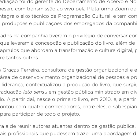
ediação foi do gerente do Departamento de Acervo e No
nesen, com transmissão ao vivo pela Plataforma Zoom d
ntegra o eixo técnico da Programação Cultural, e tem co
 as produções e publicações dos empregados da companhi
ados da companhia tiveram o privilégio de conversar co
 que levaram à concepção e publicação do livro, além de 
capítulos que abordam a transformação e cultura digital,
tre tantos outros.
 Graças Ferreira, consultora de gestão organizacional e e
área de desenvolvimento organizacional de pessoas e p
 liderança, contextualizou a produção do livro, que surgi
graduação
lato sensu
em gestão pública
ministrado
em div
o. A partir daí, nasce o primeiro livro, em 2010, e, a part
 contou com quatro corrdenadores, entre eles, o sabespia
para participar de todo o projeto.
a a de reunir
autores atuantes dentro da gestão pública
is profissionais que pudessem trazer uma abordagem de