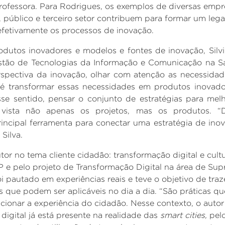
rofessora. Para Rodrigues, os exemplos de diversas empr
, público e terceiro setor contribuem para formar um leg
fetivamente os processos de inovação.
odutos inovadores e modelos e fontes de inovação,
Silv
stão de Tecnologias da Informação e Comunicação na S
rspectiva da inovação, olhar com atenção as necessida
 é transformar essas necessidades em produtos inovad
se sentido, pensar o conjunto de estratégias para melh
 vista não apenas os projetos, mas os produtos. “
ncipal ferramenta para conectar uma estratégia de inov
Silva.
tor no tema cliente cidadão: transformação digital e cultu
 e pelo projeto de Transformação Digital na área de Su
i pautado em experiências reais e teve o objetivo de traze
 que podem ser aplicáveis no dia a dia. “São práticas qu
ionar a experiência do cidadão. Nesse contexto, o autor
igital já está presente na realidade das
smart cities,
pelo