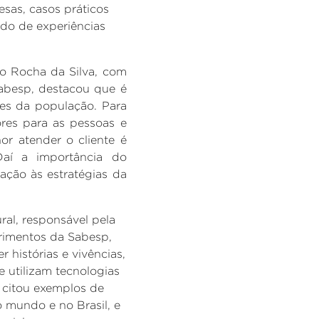
esas, casos práticos
ado de experiências
io Rocha da Silva,
com
abesp, destacou que é
des da população. Para
ores para as pessoas e
or atender o cliente é
Daí a importância do
ação às estratégias da
ral, responsável pela
primentos da Sabesp,
r histórias e vivências,
e utilizam tecnologias
 citou
exemplos de
 mundo e no Brasil, e