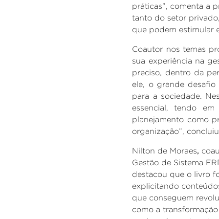
práticas”, comenta a p
tanto do setor privado
que podem estimular e
Coautor nos temas pr
sua experiência na
ge
preciso, dentro da pe
ele, o grande desafio
para a sociedade. Nes
essencial, tendo em
planejamento como pri
organização”, concluiu 
Nilton de Moraes
,
coau
Gestão de Sistema ERP
destacou que o livro fo
explicitando conteúdos
que conseguem revoluc
como a transformação d