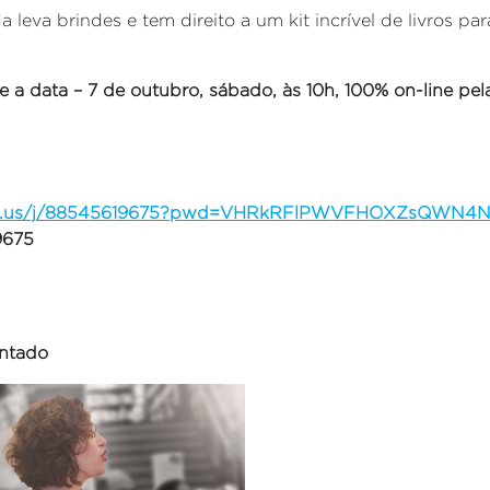
a leva brindes e tem direito a um kit incrível de livros p
ve a data – 7 de outubro, sábado, às 10h, 100% on-line p
oom.us/j/88545619675?pwd=VHRkRFlPWVFHOXZsQWN4
9675
antado