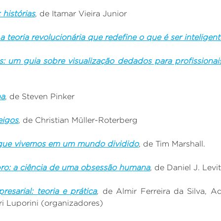
 histórias
, de
Itamar Vieira Junior
a teoria revolucionária que redefine o que é ser inteligent
s: um guia sobre visualização dedados para profissionai
na
, de Steven Pinker
eigos
, de Christian Müller-Roterberg
 que vivemos em um mundo dividido
, de Tim Marshall.
ro: a ciência de uma obsessão humana
, de Daniel J. Levit
esarial: teoria e prática
, de Almir Ferreira da Silva, A
i Luporini (organizadores)