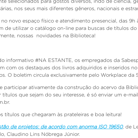
nte selecionados para gostos diversos, indo de ciência, g
rárias, nos seus mais diferentes gêneros, nacionais e estra
no novo espaço físico e atendimento presencial, das 9h à
m de utilizar o catálogo on-line para buscas de títulos do
lmente, nossas novidades na Biblioteca!
o do informativo #NA ESTANTE, os empregados da Sabes
em com os destaques dos livros adquiridos e inseridos no
os. O boletim circula exclusivamente pelo Workplace da 
e participar ativamente da construção do acervo da Bibl
r títulos que sejam do seu interesse, é só enviar um e-mai
.br.
s títulos que chegaram às prateleiras e boa leitura!
stão de projetos: de acordo com anorma ISO 19650
, de 
do, Claudino Lins Nóbrega Júnior.