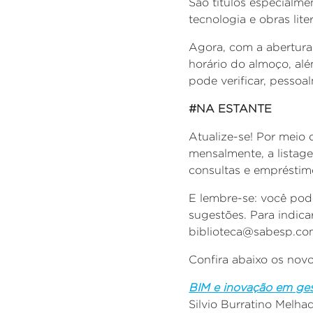
São títulos especialme
tecnologia e
obras lite
Agora, com a abertura 
horário do almoço, alé
pode verificar, pessoa
#NA ESTANTE
Atualize-se! Por mei
mensalmente, a listag
consultas e empréstim
E lembre-se: você pod
sugestões. Para indica
biblioteca@sabesp.com
Confira abaixo os novo
BIM e inovação em ge
Silvio Burratino Melha