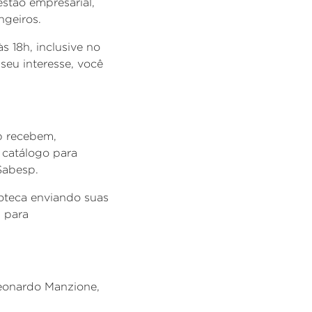
estão empresarial,
ngeiros.
s 18h, inclusive no
 seu interesse, você
p recebem,
 catálogo para
Sabesp.
ioteca enviando suas
l para
Leonardo Manzione,