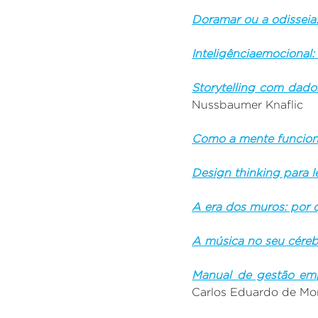
Doramar ou a odisseia:
Inteligênciaemocional: 
Storytelling com dado
Nussbaumer Knaflic
Como a mente funcio
Design thinking para l
A era dos muros: por
A música no seu céreb
Manual de gestão empr
Carlos Eduardo de Mor