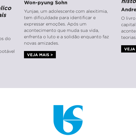
hist
Won-pyung Sohn
lico
Andre
Yunjae, um adolescente com alexitimia,
is
tem dificuldade para identificar e
O livr
expressar emoções. Após um
capita
acontecimento que muda sua vida,
aconte
enfrenta o luto e a solidão enquanto faz
teoria
ios do
novas amizades.
VEJA 
potável
VEJA MAIS >