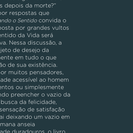
s depois da morte?”
por respostas que
convida o
ando o Sentido
osta por grandes vultos
entido da Vida será
va. Nessa discussão, a
jeto de desejo da
mente em tudo o que
ão de sua existência.
por muitos pensadores,
idade acessível ao homem
entos ou simplesmente
ndo preencher o vazio da
busca da felicidade,
sensação de satisfação
ai deixando um vazio em
umana anseia
ade duradouros, o livro