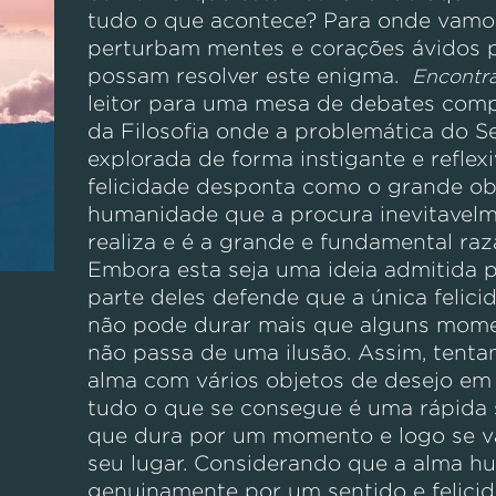
tudo o que acontece? Para onde vamo
perturbam mentes e corações ávidos 
possam resolver este enigma.
Encontr
leitor para uma mesa de debates comp
da Filosofia onde a problemática do S
explorada de forma instigante e reflexi
felicidade desponta como o grande ob
humanidade que a procura inevitavel
realiza e é a grande e fundamental raz
Embora esta seja uma ideia admitida 
parte deles defende que a única felic
não pode durar mais que alguns mom
não passa de uma ilusão. Assim, tenta
alma com vários objetos de desejo em 
tudo o que se consegue é uma rápida 
que dura por um momento e logo se v
seu lugar. Considerando que a alma h
genuinamente por um sentido e felicid