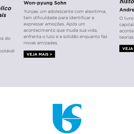
hist
Won-pyung Sohn
lico
Andre
Yunjae, um adolescente com alexitimia,
is
tem dificuldade para identificar e
O livr
expressar emoções. Após um
capita
acontecimento que muda sua vida,
aconte
enfrenta o luto e a solidão enquanto faz
teoria
ios do
novas amizades.
VEJA 
potável
VEJA MAIS >