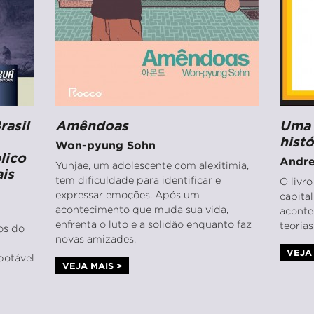
rasil
Amêndoas
Uma 
hist
Won-pyung Sohn
lico
Andre
Yunjae, um adolescente com alexitimia,
is
tem dificuldade para identificar e
O livr
expressar emoções. Após um
capita
acontecimento que muda sua vida,
aconte
enfrenta o luto e a solidão enquanto faz
teoria
ios do
novas amizades.
VEJA 
potável
VEJA MAIS >